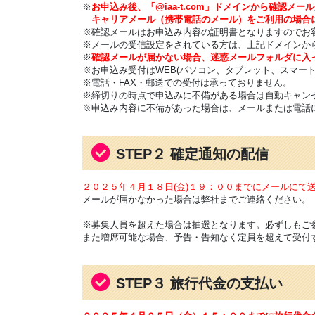
※
お申込み後、「@iaa-t.com」ドメインから確認メー
キャリアメール（携帯電話のメール）をご利用の場合
※確認メールはお申込み内容の証明書となりますのでお
※メールの受信設定をされている方は、上記ドメインか
※
確認メールが届かない場合、迷惑メールフォルダに入
※お申込み受付はWEB(パソコン、タブレット、スマー
※電話・FAX・郵送での受付は承っておりません。
※締切りの時点で申込みに不備がある場合は自動キャン
※申込み内容に不備があった場合は、メールまたは電話
STEP２ 確定通知の配信
２０２５年４月１８日(金)１９：００までにメールにて
メールが届かなかった場合は弊社までご連絡ください。
※募集人員を超えた場合は抽選となります。必ずしもご
また増席可能な場合、予告・告知なく定員を超えて受付
STEP３ 旅行代金の支払い