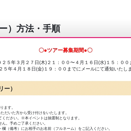
ー）方法・手順
〇●ツアー募集期間●〇
０２５年３月２７日(木)２１：００〜４月１６日(水)１５：００
２５年４月１８日(金)１９：００までにメールにて通知いたし
トリー）
なります。
いただいた方から受け付けをいたします。
てください。※本イベントは抽選制となります。
せん。予めご了承ください。
ト欄（備考）にお相手のお名前（フルネーム）をご記入ください。