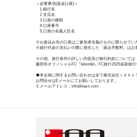
＜必要事項(返金口座)＞
1.銀行名
2.支店名
3.口座の種類
4.口座番号
5.口座の名義人氏名
※お振込み先の口座はご参加者名義のものに限らせてい
※旅行代金の支払いの際に発生した「振込手数料」はお
その他、旅行条件の詳しい内容及び旅行約款については
藤田玲オフィシャルFC『lebordel』FC旅行2025温泉旅行
◆本企画に関するお問い合わせは全て株式会社ＩＡＡト
お問合せはEメールにてお願いしております。
Ｅメールアドレス：info@iaa-t.com