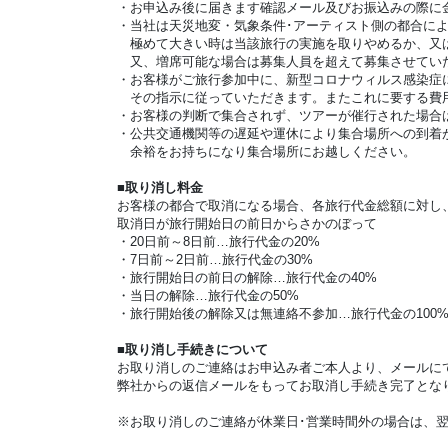
・お申込み後に届きます確認メール及びお振込みの際に
・当社は天災地変・気象条件･アーティスト側の都合に
極めて大きい時は当該旅行の実施を取りやめるか、又は
又、増席可能な場合は募集人員を超えて募集させてい
・お客様がご旅行参加中に、新型コロナウィルス感染症
その指示に従っていただきます。またこれに要する費
・お客様の判断で集合されず、ツアーが催行された場合
・公共交通機関等の遅延や運休により集合場所への到着
余裕をお持ちになり集合場所にお越しください。
■取り消し料金
お客様の都合で取消になる場合、各旅行代金総額に対し
取消日が旅行開始日の前日からさかのぼって
・20日前～8日前…旅行代金の20%
・7日前～2日前…旅行代金の30%
・旅行開始日の前日の解除…旅行代金の40%
・当日の解除…旅行代金の50%
・旅行開始後の解除又は無連絡不参加…旅行代金の100
■取り消し手続きについて
お取り消しのご連絡はお申込み者ご本人より、メールに
弊社からの返信メールをもってお取消し手続き完了とな
※お取り消しのご連絡が休業日･営業時間外の場合は、