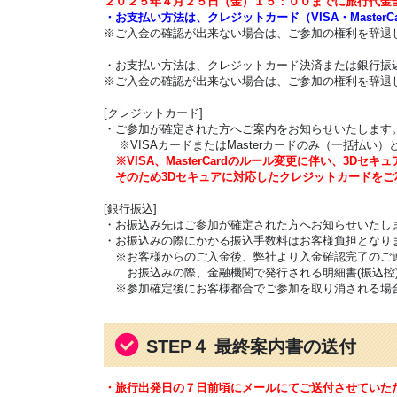
２０２５年４月２５日（金）１５：００までに旅行代金
・お支払い方法は、クレジットカード（VISA・Master
※ご入金の確認が出来ない場合は、ご参加の権利を辞退
・お支払い方法は、クレジットカード決済または銀行振
※ご入金の確認が出来ない場合は、ご参加の権利を辞退
[クレジットカード]
・ご参加が確定された方へご案内をお知らせいたします
※VISAカードまたはMasterカードのみ（一括払い）
※VISA、MasterCardのルール変更に伴い、3D
そのため3Dセキュアに対応したクレジットカードをご
[銀行振込]
・お振込み先はご参加が確定された方へお知らせいたし
・お振込みの際にかかる振込手数料はお客様負担となり
※お客様からのご入金後、弊社より入金確認完了のご
お振込みの際、金融機関で発行される明細書(振込控)
※参加確定後にお客様都合でご参加を取り消される場
STEP４ 最終案内書の送付
・旅行出発日の７日前頃にメールにてご送付させていた