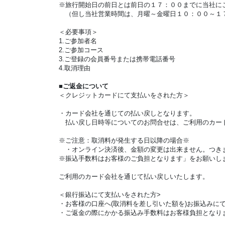
※旅行開始日の前日とは前日の１７：００までに当社に
（但し当社営業時間は、月曜～金曜日１０：００～１
＜必要事項＞
1.ご参加者名
2.ご参加コース
3.ご登録の会員番号または携帯電話番号
4.取消理由
■ご返金について
＜クレジットカードにて支払いをされた方＞
・カード会社を通じての払い戻しとなります。
払い戻し日時等についてのお問合せは、ご利用のカー
※ご注意：取消料が発生する日以降の場合※
・オンライン決済後、金額の変更は出来ません。つきま
※振込手数料はお客様のご負担となります」をお願いし
ご利用のカード会社を通じて払い戻しいたします。
＜銀行振込にて支払いをされた方>
・お客様の口座へ(取消料を差し引いた額を)お振込みに
・ご返金の際にかかる振込み手数料はお客様負担となり