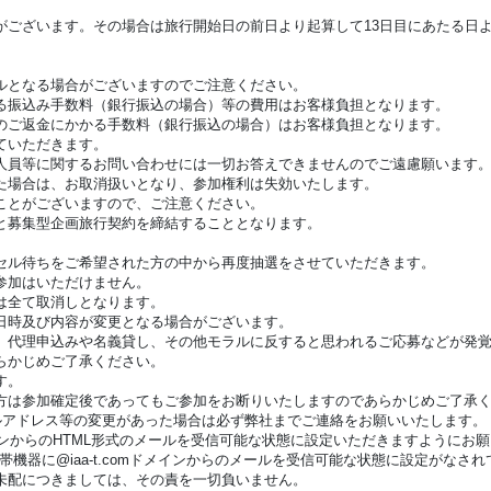
がございます。その場合は旅行開始日の前日より起算して13日目にあたる日
ルとなる場合がございますのでご注意ください。
る振込み手数料（銀行振込の場合）等の費用はお客様負担となります。
ご返金にかかる手数料（銀行振込の場合）はお客様負担となります。
ていただきます。
員等に関するお問い合わせには一切お答えできませんのでご遠慮願います
た場合は、お取消扱いとなり、参加権利は失効いたします。
ことがございますので、ご注意ください。
と募集型企画旅行契約を締結することとなります。
ル待ちをご希望された方の中から再度抽選をさせていただきます。
参加はいただけません。
は全て取消しとなります。
日時及び内容が変更となる場合がございます。
、代理申込みや名義貸し、その他モラルに反すると思われるご応募などが発
らかじめご了承ください。
す。
は参加確定後であってもご参加をお断りいたしますのであらかじめご了承
ルアドレス等の変更があった場合は必ず弊社までご連絡をお願いいたします。
ドメインからのHTML形式のメールを受信可能な状態に設定いただきますようにお
機器に@iaa-t.comドメインからのメールを受信可能な状態に設定がなさ
未配につきましては、その責を一切負いません。