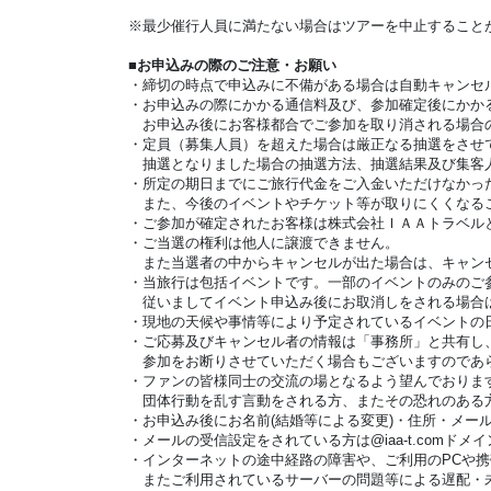
※最少催行人員に満たない場合はツアーを中止すること
■お申込みの際のご注意・お願い
・締切の時点で申込みに不備がある場合は自動キャンセ
・お申込みの際にかかる通信料及び、参加確定後にかか
お申込み後にお客様都合でご参加を取り消される場合の
・定員（募集人員）を超えた場合は厳正なる抽選をさせ
抽選となりました場合の抽選方法、抽選結果及び集客人
・所定の期日までにご旅行代金をご入金いただけなかっ
また、今後のイベントやチケット等が取りにくくなる
・ご参加が確定されたお客様は株式会社ＩＡＡトラベル
・ご当選の権利は他人に譲渡できません。
また当選者の中からキャンセルが出た場合は、キャンセ
・当旅行は包括イベントです。一部のイベントのみのご
従いましてイベント申込み後にお取消しをされる場合
・現地の天候や事情等により予定されているイベントの
・ご応募及びキャンセル者の情報は「事務所」と共有し
参加をお断りさせていただく場合もございますのであ
・ファンの皆様同士の交流の場となるよう望んでおりま
団体行動を乱す言動をされる方、またその恐れのある方
・お申込み後にお名前(結婚等による変更)・住所・メー
・メールの受信設定をされている方は@iaa-t.com
・インターネットの途中経路の障害や、ご利用のPCや携帯
またご利用されているサーバーの問題等による遅配・