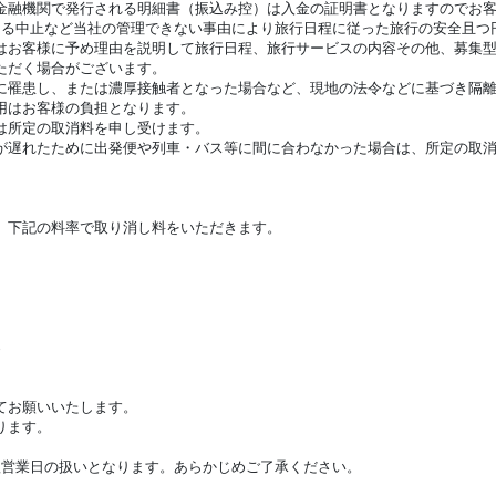
金融機関で発行される明細書（振込み控）は入金の証明書となりますのでお
よる中止など当社の管理できない事由により旅行日程に従った旅行の安全且つ
お客様に予め理由を説明して旅行日程、旅行サービスの内容その他、募集型
ただく場合がございます。
に罹患し、または濃厚接触者となった場合など、現地の法令などに基づき隔
用はお客様の負担となります。
は所定の取消料を申し受けます。
が遅れたために出発便や列車・バス等に間に合わなかった場合は、所定の取
、下記の料率で取り消し料をいただきます。
%
てお願いいたします。
ります。
翌営業日の扱いとなります。あらかじめご了承ください。